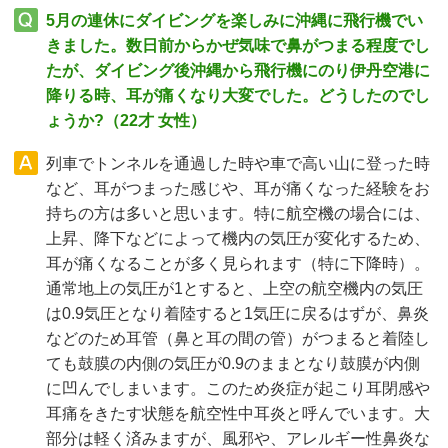
5月の連休にダイビングを楽しみに沖縄に飛行機でい
きました。数日前からかぜ気味で鼻がつまる程度でし
たが、ダイビング後沖縄から飛行機にのり伊丹空港に
降りる時、耳が痛くなり大変でした。どうしたのでし
ょうか?（22才 女性）
列車でトンネルを通過した時や車で高い山に登った時
など、耳がつまった感じや、耳が痛くなった経験をお
持ちの方は多いと思います。特に航空機の場合には、
上昇、降下などによって機内の気圧が変化するため、
耳が痛くなることが多く見られます（特に下降時）。
通常地上の気圧が1とすると、上空の航空機内の気圧
は0.9気圧となり着陸すると1気圧に戻るはずが、鼻炎
などのため耳管（鼻と耳の間の管）がつまると着陸し
ても鼓膜の内側の気圧が0.9のままとなり鼓膜が内側
に凹んでしまいます。このため炎症が起こり耳閉感や
耳痛をきたす状態を航空性中耳炎と呼んでいます。大
部分は軽く済みますが、風邪や、アレルギー性鼻炎な