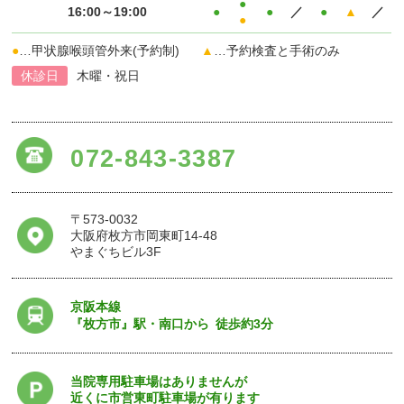
●
16:00～19:00
●
●
／
●
▲
／
●
●
…甲状腺喉頭管外来(予約制)
▲
…予約検査と手術のみ
休診日
木曜・祝日
072-843-3387
〒573-0032
大阪府枚方市岡東町14-48
やまぐちビル3F
京阪本線
『枚方市』駅・南口から
徒歩約3分
当院専用駐車場はありませんが
近くに市営東町駐車場が有ります