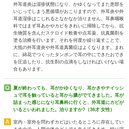
外耳道炎は湿疹状態になり、かゆくなってまた患部を
いじってしまう悪循環がおこりますので、外耳炎や外
耳道湿疹はこじれるとなかなか治りません。耳鼻咽喉
科ではまず耳あかやカビをきれいに掃除してから、抗
生物質を含んだステロイド軟膏や点耳薬、抗真菌剤を
塗る治療を行います。それを何度か繰り返すことで、
大抵の外耳道炎や外耳道真菌症はよくなります。まれ
に、綿花でつくったタンポンで耳の中にできたおでき
を圧迫したり、抗生剤の点滴をしなければいけない場
合もあります。
夏が終わっても、耳がかゆくなり、耳かきやテイッシ
ュで耳を触っていると耳から膿がでてきました。耳が
詰まった感じになり耳鼻科に行くと、外耳道にカビが
いるといわれました。治りますか?（36才 女性）
室内・室外を問わずカビはいたるところに存在してい