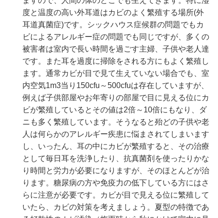
ますので、人間の体のどこでも生えてきます。特に湿
度と温度の高い外耳道はカビのよく繁殖する場所(外
耳道真菌症)です。シックハウス症候群の問題でもカ
ビによるアレルギー症の問題でも同じですが、多くの
被害者は室内で長い時間を過ごす主婦、子供や老人達
です。また耳を過度に掃除をされる方にもよく繁殖し
ます。通常カビが目で見て生えていない場合でも、室
内空気1m3当り150cfu～500cfuは存在していますが、
例えば子供部屋やお年寄りの部屋で目に見える位にカ
ビが繁殖しているとその値は2倍～10倍にもなり、ダ
ニも多く繁殖しています。そうなると殆どの子供や老
人は何らかのアレルギー疾患に悩まされてしまいます
し、いったん、耳の中にカビが繁殖すると、その治療
として毎日耳を洗浄したり、抗真菌剤を使ったりかな
り時間と労力が必要になりますが、そのほとんどが治
ります。糖尿病の方や免疫力の低下している方にはさ
らに注意が必要です。カビが目で見える位に繁殖して
いたら、カビの対策を考えましょう。夏型の特徴であ