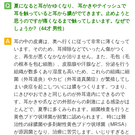
夏になると耳がかゆくなり、 耳かきやテイッシュで
耳を触っていると耳から膿がでてきます。止めようと
思うのですが痛くなるまで触ってしまいます。なぜで
しょうか?（44才 男性）
耳の中の皮膚は、奥へ行くに従って非常に薄くなって
います。そのため、耳掃除などでいったん傷がつく
と、再生が悪くなかなか治りません。また、毛包（毛
の根本を包む細胞）、皮脂腺や汗腺など、分泌を行う
組織が数多くあり湿度も高いため、これらの組織に細
菌（外耳道炎）やカビ（外耳道真菌症）が繁殖してし
まい炎症を起こしついには膿をつくります。つまり、
にきびやおできと同じものが外耳道内にできるので
す。耳かきや爪などの外部からの刺激による感染がほ
とんどで、夏季に多くみられます。細菌検査を行うと
黄色ブドウ状球菌が頻繁に認められます。 時には難
治性の緑膿菌や多剤耐性黄色ブドウ状球菌（MRSA）
が原因菌となり、治療に苦労します。いじりすぎると