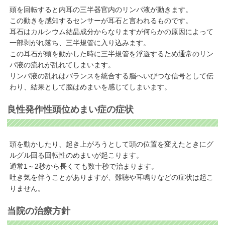
頭を回転すると内耳の三半器官内のリンパ液が動きます。
この動きを感知するセンサーが耳石と言われるものです。
耳石はカルシウム結晶成分からなりますが何らかの原因によって
一部剥がれ落ち、三半規管に入り込みます。
この耳石が頭を動かした時に三半規管を浮遊するため通常のリン
パ液の流れが乱れてしまいます。
リンパ液の乱れはバランスを統合する脳へいびつな信号として伝
わり、結果として脳はめまいを感じてしまいます。
良性発作性頭位めまい症の症状
頭を動かしたり、起き上がろうとして頭の位置を変えたときにグ
ルグル回る回転性のめまいが起こります。
通常1～2秒から長くても数十秒で治まります。
吐き気を伴うことがありますが、難聴や耳鳴りなどの症状は起こ
りません。
当院の治療方針