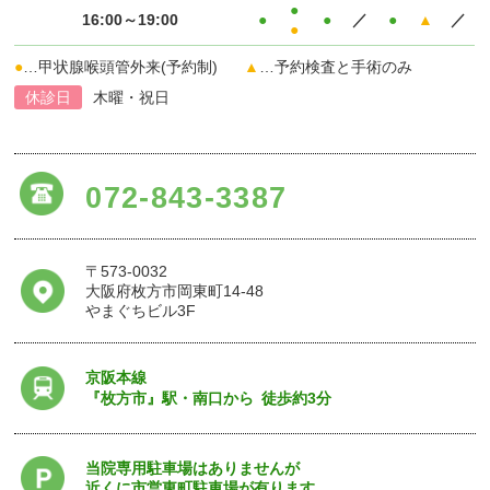
●
16:00～19:00
●
●
／
●
▲
／
●
●
…甲状腺喉頭管外来(予約制)
▲
…予約検査と手術のみ
休診日
木曜・祝日
072-843-3387
〒573-0032
大阪府枚方市岡東町14-48
やまぐちビル3F
京阪本線
『枚方市』駅・南口から
徒歩約3分
当院専用駐車場はありませんが
近くに市営東町駐車場が有ります