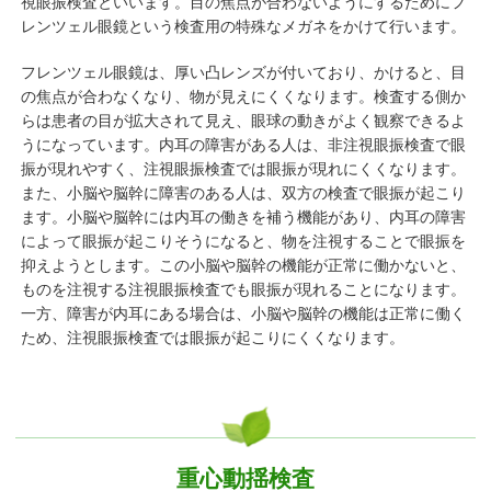
視眼振検査といいます。目の焦点が合わないようにするためにフ
レンツェル眼鏡という検査用の特殊なメガネをかけて行います。
フレンツェル眼鏡は、厚い凸レンズが付いており、かけると、目
の焦点が合わなくなり、物が見えにくくなります。検査する側か
らは患者の目が拡大されて見え、眼球の動きがよく観察できるよ
うになっています。内耳の障害がある人は、非注視眼振検査で眼
振が現れやすく、注視眼振検査では眼振が現れにくくなります。
また、小脳や脳幹に障害のある人は、双方の検査で眼振が起こり
ます。小脳や脳幹には内耳の働きを補う機能があり、内耳の障害
によって眼振が起こりそうになると、物を注視することで眼振を
抑えようとします。この小脳や脳幹の機能が正常に働かないと、
ものを注視する注視眼振検査でも眼振が現れることになります。
一方、障害が内耳にある場合は、小脳や脳幹の機能は正常に働く
ため、注視眼振検査では眼振が起こりにくくなります。
重心動揺検査