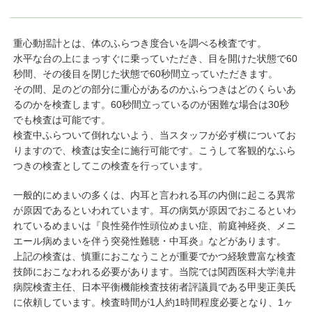
重心動揺計とは、体のふらつき度合いを調べる検査です。
水平な台の上にまっすぐに乗っていただき、目を開けた状態で60
秒間、その後目を閉じた状態で60秒間立っていただきます。
その間、足のどの部分に重心があるのかふらつきはどのくらいあ
るのかを検査します。60秒間立っているのが困難な場合は30秒
でも検査は可能です。
検査中ふらついて倒れないよう、当スタッフが必ず横についてお
りますので、検査は安全に施行可能です。こうして客観的なふら
つきの検査としてこの検査を行っています。
一般的にめまいの多くは、内耳と言われる耳の内側に起こる異常
が原因であるといわれています。耳の病気が原因でおこるといわ
れているめまいは『良性発作性頭位めまい症、前庭神経炎、メニ
エール病めまいを伴う突発性難聴・中耳炎』などがあります。
上記の検査は、慎重におこなうことが重要でかつ経験豊富な検査
技師におこなわれる必要があります。当院では関西医科大学滝井
病院検査主任、日本平衡機能検査技術者評議員である甲斐正美氏
に依頼しています。検査時間が1人約1時間程度必要となり、1ヶ