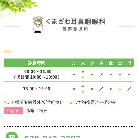
診療時間
月
火
水
木
金
土
日
09:30～12:30
●
●
●
／
●
●
●
（※日曜 10:00～13:00）
●
●
16:00～19:00
●
●
／
●
▲
／
●
●
…甲状腺喉頭管外来(予約制)
▲
…予約検査と手術のみ
休診日
木曜・祝日