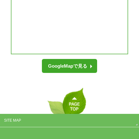
GoogleMapで見る
SITE MAP