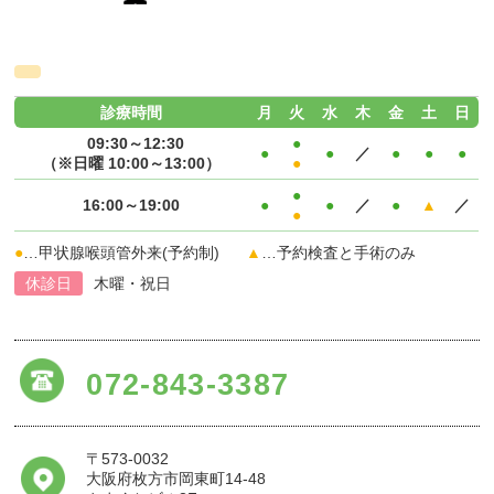
診療時間
月
火
水
木
金
土
日
09:30～12:30
●
●
●
／
●
●
●
（※日曜 10:00～13:00）
●
●
16:00～19:00
●
●
／
●
▲
／
●
●
…甲状腺喉頭管外来(予約制)
▲
…予約検査と手術のみ
休診日
木曜・祝日
072-843-3387
〒573-0032
大阪府枚方市岡東町14-48