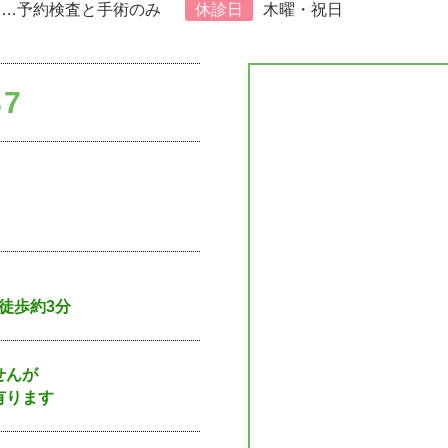
▲
…予約検査と手術のみ
休診日
木曜・祝日
87
徒歩約3分
せんが
有ります